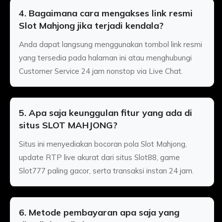
4. Bagaimana cara mengakses link resmi
Slot Mahjong jika terjadi kendala?
Anda dapat langsung menggunakan tombol link resmi
yang tersedia pada halaman ini atau menghubungi
Customer Service 24 jam nonstop via Live Chat.
5. Apa saja keunggulan fitur yang ada di
situs SLOT MAHJONG?
Situs ini menyediakan bocoran pola Slot Mahjong,
update RTP live akurat dari situs Slot88, game
Slot777 paling gacor, serta transaksi instan 24 jam.
6. Metode pembayaran apa saja yang