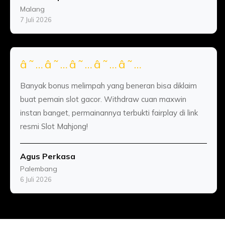
Malang
7 Juli 2026
â˜…â˜…â˜…â˜…â˜…
Banyak bonus melimpah yang beneran bisa diklaim
buat pemain slot gacor. Withdraw cuan maxwin
instan banget, permainannya terbukti fairplay di link
resmi Slot Mahjong!
Agus Perkasa
Palembang
6 Juli 2026