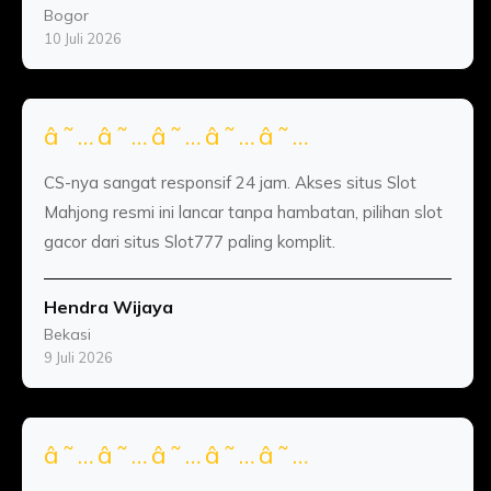
Bogor
10 Juli 2026
â˜…â˜…â˜…â˜…â˜…
CS-nya sangat responsif 24 jam. Akses situs Slot
Mahjong resmi ini lancar tanpa hambatan, pilihan slot
gacor dari situs Slot777 paling komplit.
Hendra Wijaya
Bekasi
9 Juli 2026
â˜…â˜…â˜…â˜…â˜…