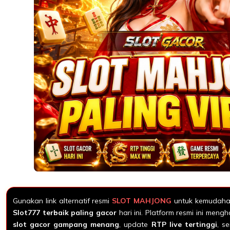
Gunakan link alternatif resmi
SLOT MAHJONG
untuk kemudaha
Slot777 terbaik paling gacor
hari ini. Platform resmi ini meng
slot gacor gampang menang
, update
RTP live tertinggi
, s